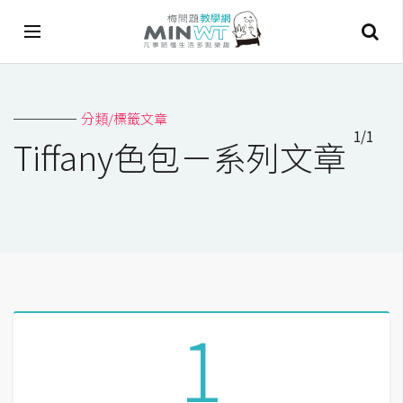
A
分類/標籤文章
I
1/1
Tiffany色包－系列文章
A
I
工
具
C
h
a
1
t
G
P
T