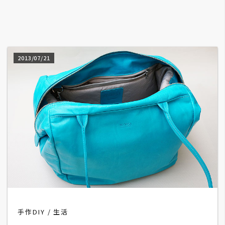
A
I
應
用
2013/07/21
設
計
網
站
影
像
A
手作DIY
生活
d
o