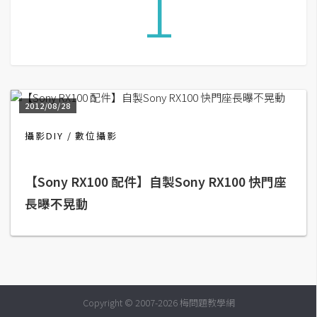
1
G
e
m
i
2012/08/28
n
i
攝影DIY
數位攝影
A
I
生
【Sony RX100 配件】自製Sony RX100 快門座
成
長曝不晃動
圖
片
影
Copyright © 2007-2026 梅問題教學網
片