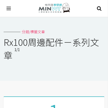
A
分類/標籤文章
I
Rx100周邊配件－系列文
A
1/1
I
章
工
具
C
h
a
t
G
P
T