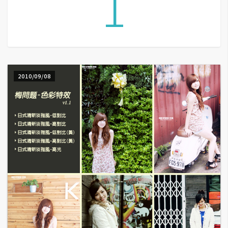
1
G
e
m
i
2010/09/08
n
i
A
I
生
成
圖
片
影
片