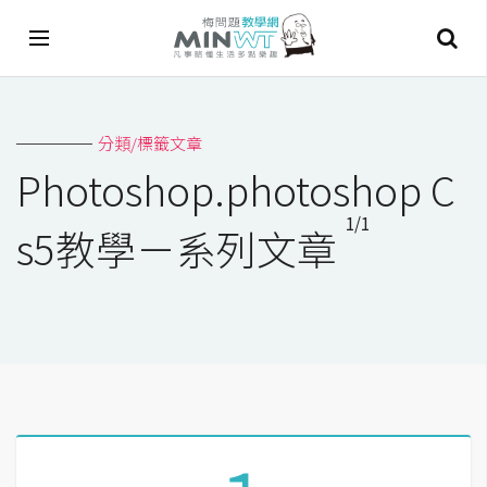
A
分類/標籤文章
I
Photoshop.photoshop C
A
1/1
I
s5教學－系列文章
工
具
C
h
a
t
G
P
T