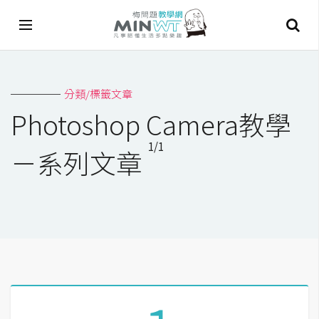
A
分類/標籤文章
I
Photoshop Camera教學
A
1/1
I
－系列文章
工
具
C
h
a
t
G
P
T