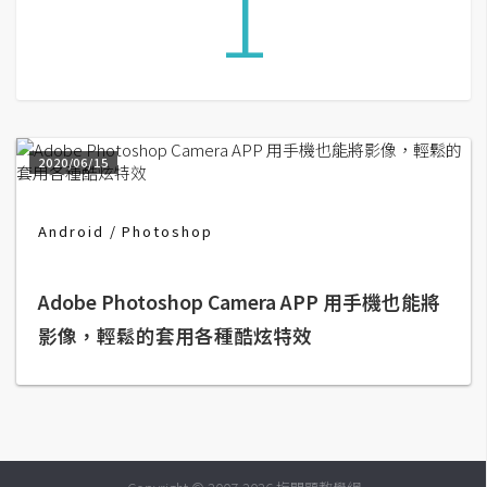
1
G
e
m
i
2020/06/15
n
i
Android
Photoshop
A
I
生
成
Adobe Photoshop Camera APP 用手機也能將
影像，輕鬆的套用各種酷炫特效
圖
片
影
片