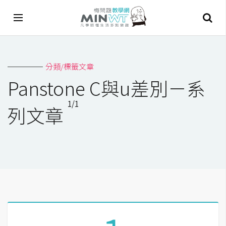
A
分類/標籤文章
I
Panstone C與u差別－系
A
1/1
I
列文章
工
具
C
h
a
t
G
P
T