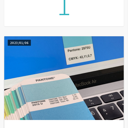
1
G
e
m
i
2023/01/06
n
i
A
I
生
成
圖
片
影
片