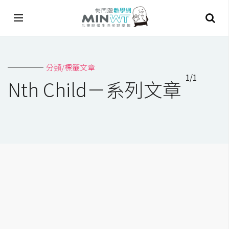
A
分類/標籤文章
I
1/1
Nth Child－系列文章
A
I
工
具
C
h
a
t
G
P
T