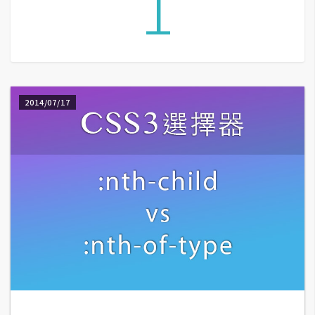
1
A
I
應
用
設
2014/07/17
計
網
站
影
像
A
d
o