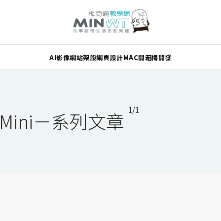
AI
影像
網站架設
網頁設計
MAC
開箱
梅開發
1/1
all Mini－系列文章