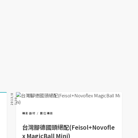
2
0
1
/
0
7
/
3
3
0
攝影器材
數位攝影
台灣腳德國頭絕配(Feisol+Novofle
x MagicBall Mini)