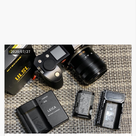
A
I
應
用
設
計
2020/07/27
網
站
影
像
A
d
o