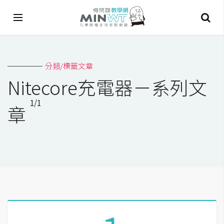
A
分類/標籤文章
I
Nitecore充電器－系列文
A
1/1
I
章
工
具
C
h
a
t
G
P
T