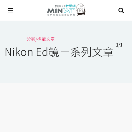
A
分類/標籤文章
I
1/1
Nikon Ed鏡－系列文章
A
I
工
具
C
h
a
t
G
P
T