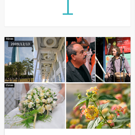
1
A
I
應
用
設
2009/12/13
計
網
站
影
像
A
d
o