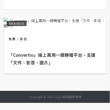
G
e
2016/10/21
m
i
n
免費
影音
i
A
「Convertio」線上萬用一鍵轉檔平台，支援
I
「文件、影音、圖片」
生
成
圖
片
Copyright © 2007-2026 梅問題教學網
影
片