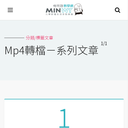
A
分類/標籤文章
I
1/1
Mp4轉檔－系列文章
A
I
工
具
C
h
a
1
t
G
P
T