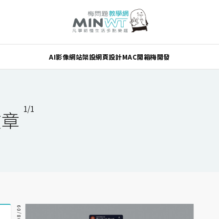
AI
影像
網站架設
網頁設計
MAC
開箱
梅開發
1/1
文章