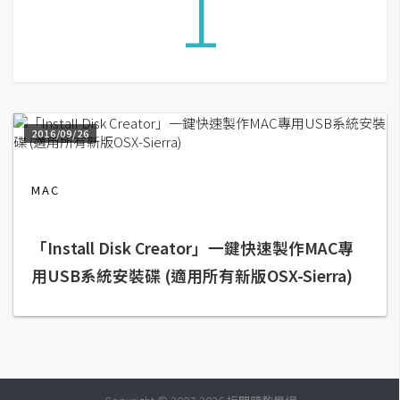
1
G
e
m
i
2016/09/26
n
i
MAC
A
I
生
成
「Install Disk Creator」一鍵快速製作MAC專
用USB系統安裝碟 (適用所有新版OSX-Sierra)
圖
片
影
片