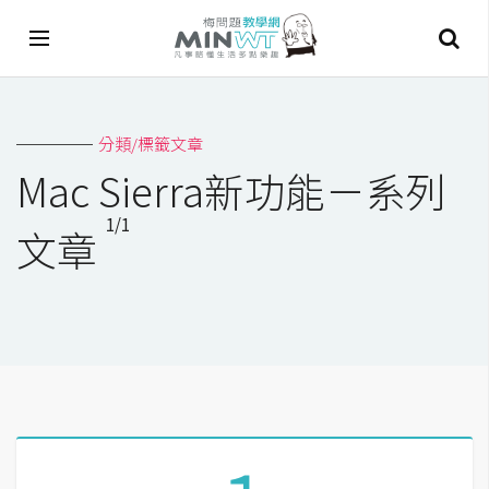
A
分類/標籤文章
I
Mac Sierra新功能－系列
A
1/1
I
文章
工
具
C
h
a
t
G
P
T