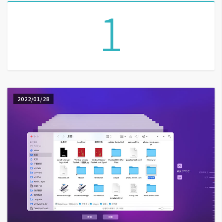
1
A
I
應
用
設
計
2022/01/28
網
站
影
像
A
d
o