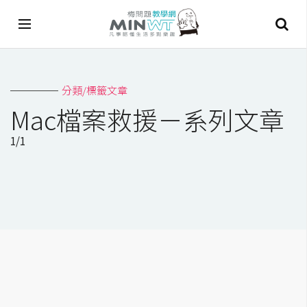
A
分類/標籤文章
I
Mac檔案救援－系列文章
A
1/1
I
工
具
C
h
a
t
G
P
T