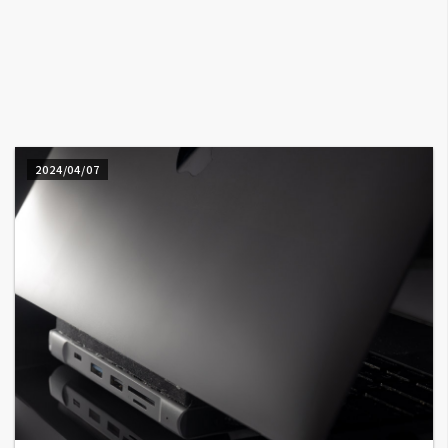
A
I
應
用
設
計
2024/04/07
網
站
影
像
A
d
o