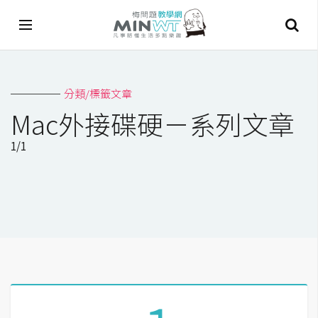
A
分類/標籤文章
I
Mac外接碟硬－系列文章
A
1/1
I
工
具
C
h
a
t
G
P
T