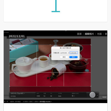
1
A
I
應
用
設
2022/12/01
計
網
站
影
像
A
d
o