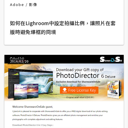
b
Adobe
影像
e
如何在Lighroom中設定拍攝比例，讓照片在套
P
h
版時避免爆框的冏境
o
t
o
s
2016/02/20
h
o
p
I
l
l
u
s