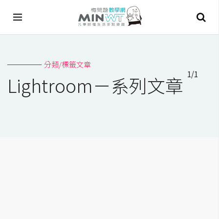
A
分類/標籤文章
I
1/1
Lightroom－系列文章
A
I
工
具
C
h
a
t
G
P
T