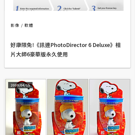
t
r
a
t
影像
軟體
o
r
好康限免!《訊連PhotoDirector 6 Deluxe》相
片大師6豪華版永久使用
去
背
與
合
2009/04/15
成
攝
影
商
品