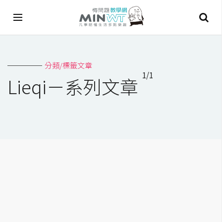
A
分類/標籤文章
I
1/1
Lieqi－系列文章
A
I
工
具
C
h
a
t
G
P
T