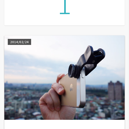
1
A
I
應
用
設
2014/02/24
計
網
站
影
像
A
d
o