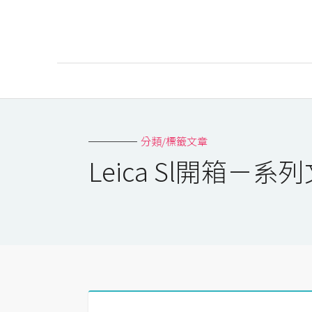
AI
AI工具
分類/標籤文章
ChatGPT
Leica Sl開箱－系
Gemini
AI生成
圖片
影片
AI應用