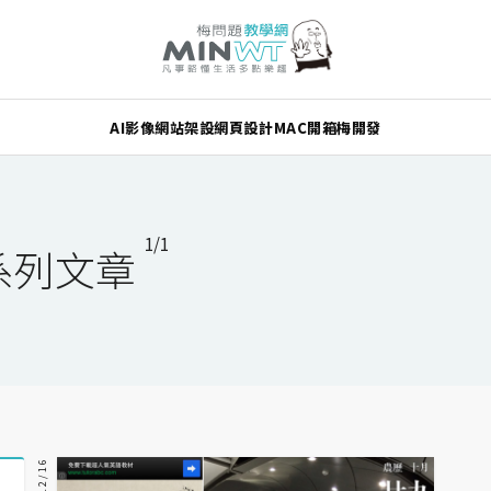
AI
影像
網站架設
網頁設計
MAC
開箱
梅開發
1/1
－系列文章