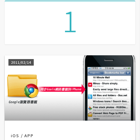
1
A
I
應
用
設
計
2011/02/14
網
站
影
像
A
d
iOS
APP
o