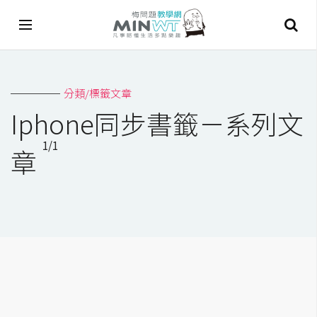
A
分類/標籤文章
I
Iphone同步書籤－系列文
A
1/1
I
章
工
具
C
h
a
t
G
P
T