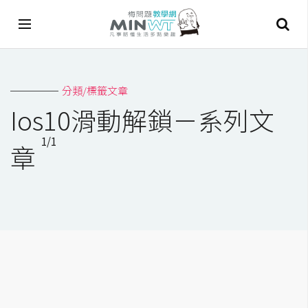
A
分類/標籤文章
I
Ios10滑動解鎖－系列文
A
1/1
I
章
工
具
C
h
a
t
G
P
T