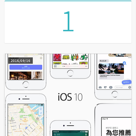
1
A
I
應
用
設
計
2016/09/16
網
站
影
像
A
d
o