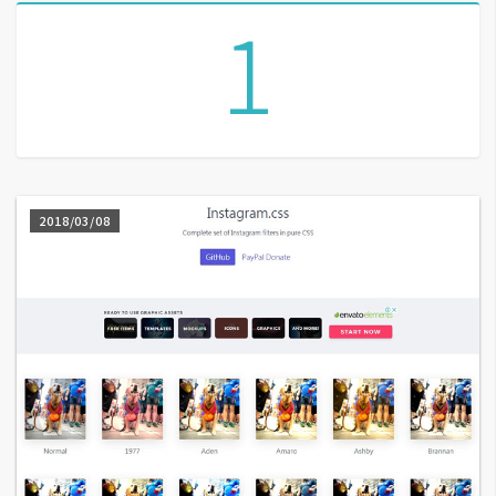
1
A
I
應
用
設
計
2018/03/08
網
站
影
像
A
d
o