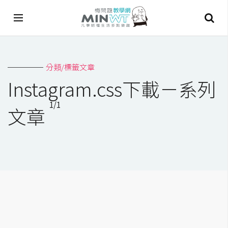
A
分類/標籤文章
I
Instagram.css下載－系列
A
1/1
I
文章
工
具
C
h
a
t
G
P
T