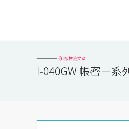
AI
AI工具
分類/標籤文章
ChatGPT
I-040GW 帳密－
Gemini
AI生成
圖片
影片
AI應用