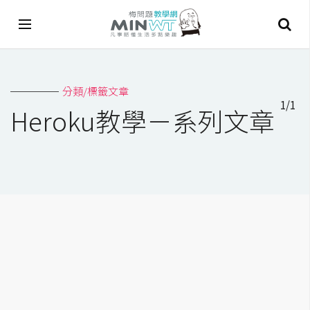
A
分類/標籤文章
I
1/1
Heroku教學－系列文章
A
I
工
具
C
h
a
t
G
P
T