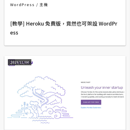
b
WordPress
主機
e
[教學] Heroku 免費版，竟然也可架設 WordPr
P
h
ess
o
t
o
s
2019/11/04
h
o
p
I
l
l
u
s