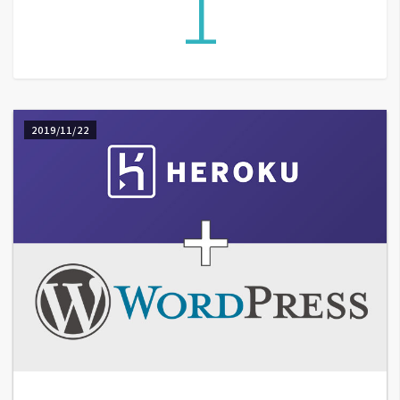
1
A
I
應
用
設
2019/11/22
計
網
站
影
像
A
d
o