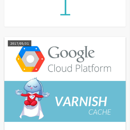
1
G
e
m
i
2017/05/31
n
i
A
I
生
成
圖
片
影
片