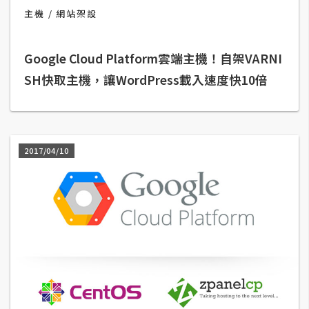
主機
網站架設
A
I
應
用
Google Cloud Platform雲端主機！自架VARNI
SH快取主機，讓WordPress載入速度快10倍
設
計
2017/04/10
網
站
影
像
A
d
o