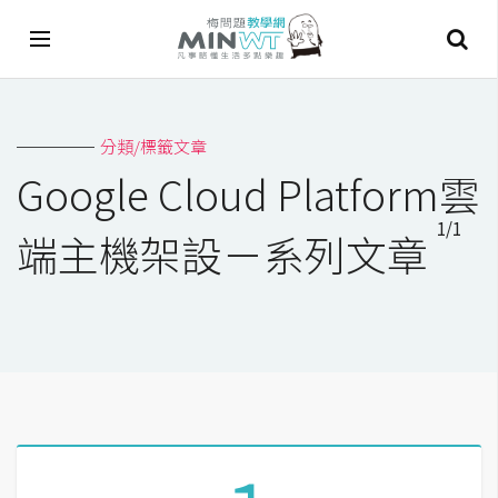
A
分類/標籤文章
I
Google Cloud Platform雲
A
1/1
I
端主機架設－系列文章
工
具
C
h
a
t
G
P
T