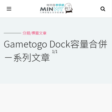
A
分類/標籤文章
I
Gametogo Dock容量合併
A
1/1
I
－系列文章
工
具
C
h
a
t
G
P
T