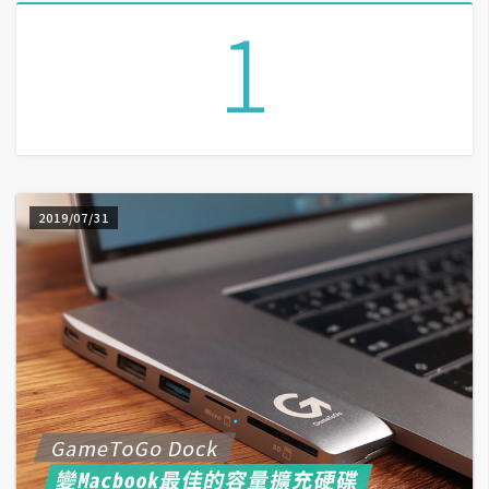
1
A
I
應
用
設
計
2019/07/31
網
站
影
像
A
d
o