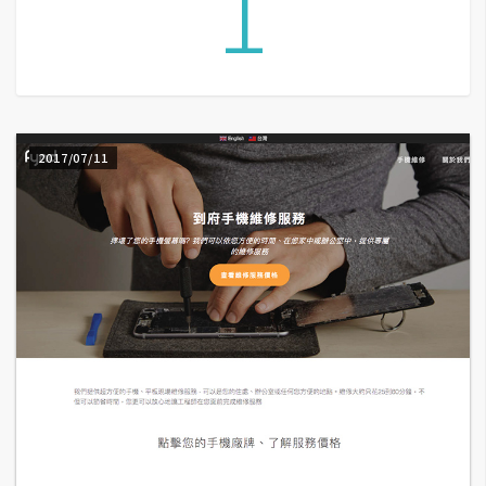
1
A
I
應
用
設
2017/07/11
計
網
站
影
像
A
d
o