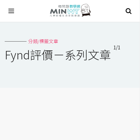
A
分類/標籤文章
I
1/1
Fynd評價－系列文章
A
I
工
具
C
h
a
t
G
P
T