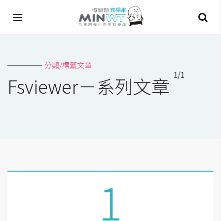
A
分類/標籤文章
I
1/1
Fsviewer－系列文章
A
I
工
具
C
h
a
1
t
G
P
T