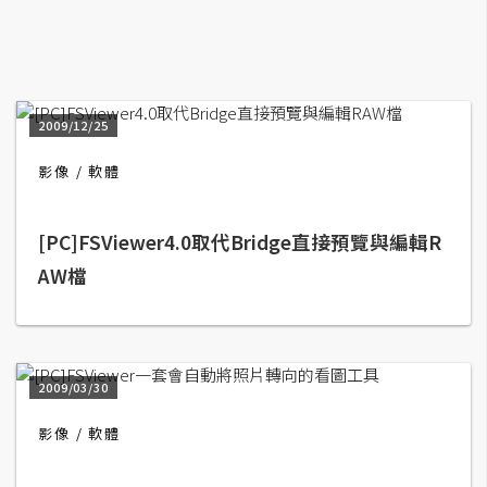
A
I
應
用
2009/12/25
設
影像
軟體
計
[PC]FSViewer4.0取代Bridge直接預覽與編輯R
網
AW檔
站
影
像
2009/03/30
影像
軟體
A
d
o