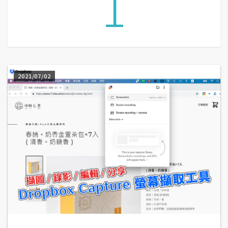
1
G
e
m
i
2021/07/02
n
i
A
I
生
成
圖
片
影
片