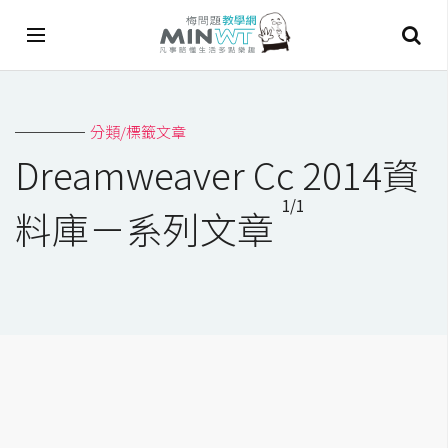
A
分類/標籤文章
I
Dreamweaver Cc 2014資
A
1/1
I
料庫－系列文章
工
具
C
h
a
t
G
P
T