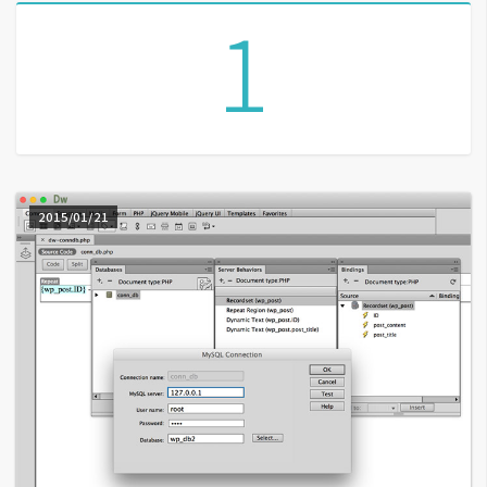
1
A
I
應
用
設
計
2015/01/21
網
站
影
像
A
d
o