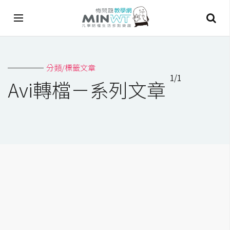
A
分類/標籤文章
I
1/1
Avi轉檔－系列文章
A
I
工
具
C
h
a
t
G
P
T