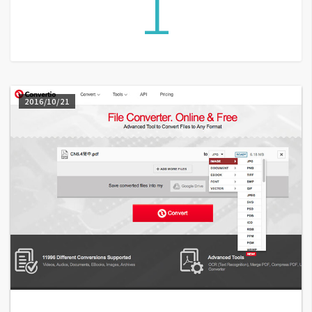
1
A
I
應
用
設
2016/10/21
計
網
站
影
像
A
d
o