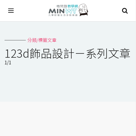
A
分類/標籤文章
I
123d飾品設計－系列文章
A
1/1
I
工
具
C
h
a
t
G
P
T