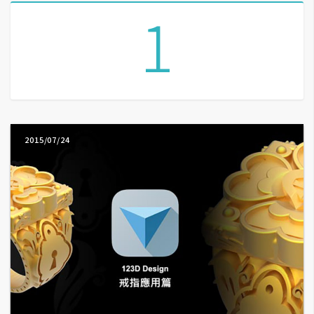
1
A
I
應
用
設
計
2015/07/24
網
站
影
像
A
d
o