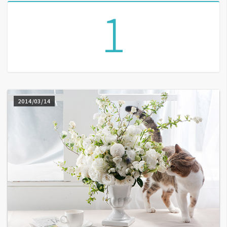
1
A
I
應
用
設
計
2014/03/14
網
站
影
像
A
d
o