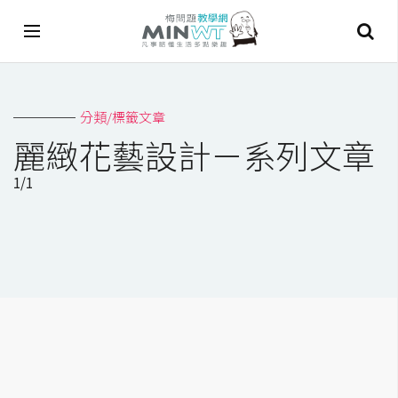
A
分類/標籤文章
I
麗緻花藝設計－系列文章
A
1/1
I
工
具
C
h
a
t
G
P
T