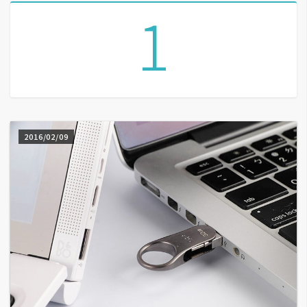
1
A
I
應
用
設
計
2016/02/09
網
站
影
像
A
d
o