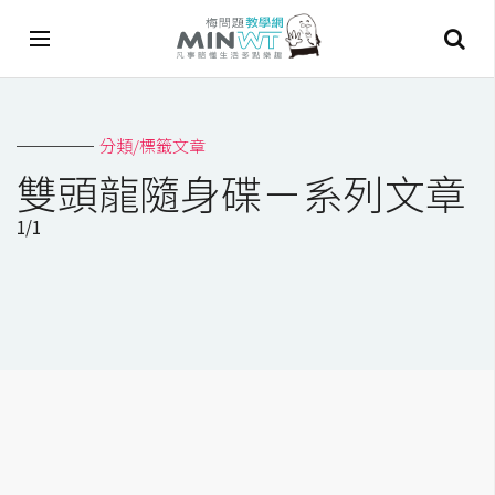
A
分類/標籤文章
I
雙頭龍隨身碟－系列文章
A
1/1
I
工
具
C
h
a
t
G
P
T