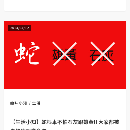
G
e
2013/04/12
m
i
n
i
A
I
生
成
圖
片
趣味小知
生活
影
【生活小知】蛇根本不怕石灰跟雄黃!! 大家都被
片