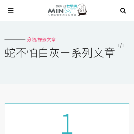
A
分類/標籤文章
I
1/1
蛇不怕白灰－系列文章
A
I
工
具
C
h
a
1
t
G
P
T