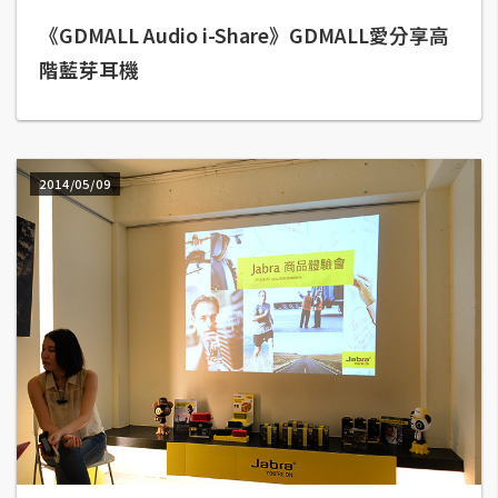
《GDMALL Audio i-Share》GDMALL愛分享高
A
I
階藍芽耳機
應
用
設
計
2014/05/09
網
站
影
像
A
d
o