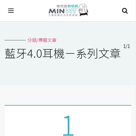
A
分類/標籤文章
I
1/1
藍牙4.0耳機－系列文章
A
I
工
具
C
h
a
1
t
G
P
T