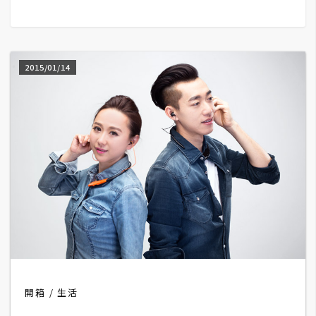
G
e
2015/01/14
m
i
n
i
A
I
生
成
圖
片
開箱
生活
影
片