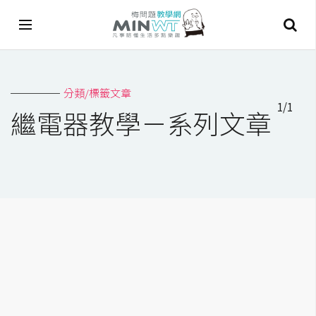
A
分類/標籤文章
I
1/1
繼電器教學－系列文章
A
I
工
具
C
h
a
t
G
P
T