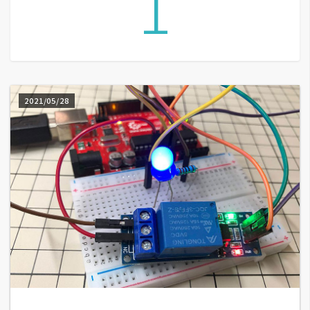
1
A
I
應
用
設
2021/05/28
計
網
站
影
像
A
d
o