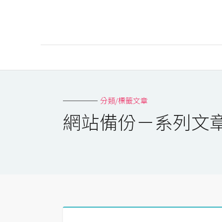
AI
AI工具
分類/標籤文章
ChatGPT
網站備份－系列文
Gemini
AI生成
圖片
影片
AI應用