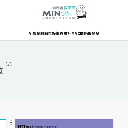
AI
影像
網站架設
網頁設計
MAC
開箱
梅開發
1/1
章