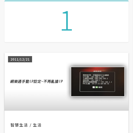
1
A
I
應
用
設
計
2011/12/21
網
站
影
像
A
智慧生活
生活
d
o