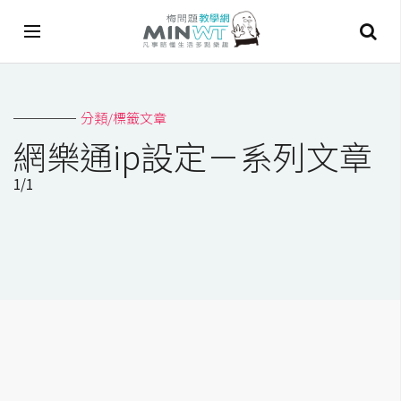
A
分類/標籤文章
I
網樂通ip設定－系列文章
A
1/1
I
工
具
C
h
a
t
G
P
T