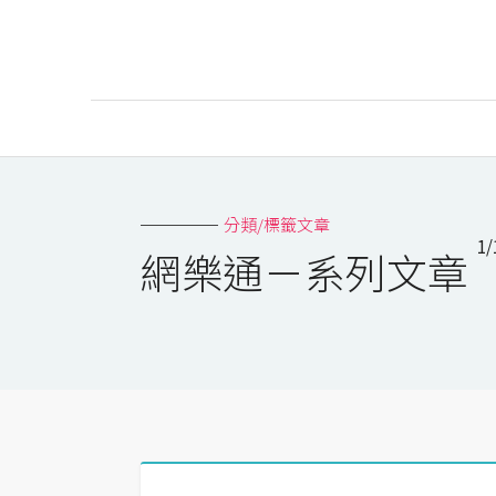
AI
AI工具
分類/標籤文章
1/
ChatGPT
網樂通－系列文章
Gemini
AI生成
圖片
影片
AI應用