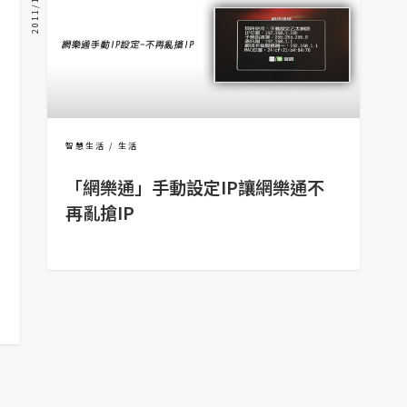
2011/12/21
智慧生活
生活
「網樂通」手動設定IP讓網樂通不
再亂搶IP