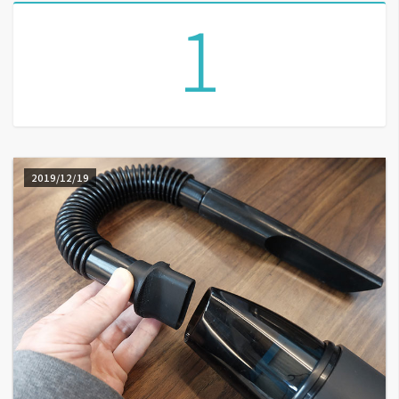
1
A
I
應
用
設
計
2019/12/19
網
站
影
像
A
d
o