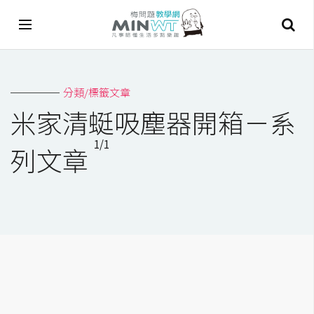
A
分類/標籤文章
I
米家清蜓吸塵器開箱－系
A
1/1
I
列文章
工
具
C
h
a
t
G
P
T