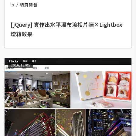
b
js
網頁開發
e
[jQuery] 實作出水平瀑布流相片牆×Lightbox
P
h
燈箱效果
o
t
o
s
2016/12/05
h
o
p
I
l
l
u
s