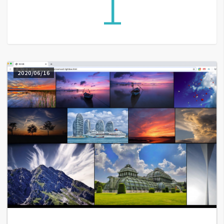
1
A
I
應
用
設
2020/06/16
計
網
站
影
像
A
d
o