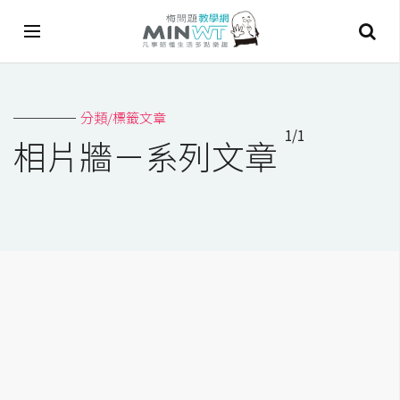
A
分類/標籤文章
I
1/1
相片牆－系列文章
A
I
工
具
C
h
a
t
G
P
T