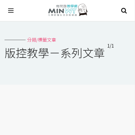
A
分類/標籤文章
I
1/1
版控教學－系列文章
A
I
工
具
C
h
a
t
G
P
T