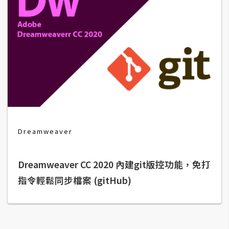
b
e
P
h
o
t
o
s
h
o
Dreamweaver
p
Dreamweaver CC 2020 內建git版控功能，免打
I
指令輕鬆同步檔案 (gitHub)
l
l
u
s