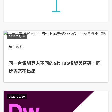
1
A
I
應
用
設
2021/05/18
計
網頁設計
網
同一台電腦登入不同的GitHub帳號與密碼，同
站
步專案不出錯
影
像
2021/01/20
A
d
o