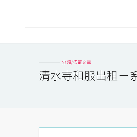
AI
AI工具
分類/標籤文章
ChatGPT
清水寺和服出租－
Gemini
AI生成
圖片
影片
AI應用