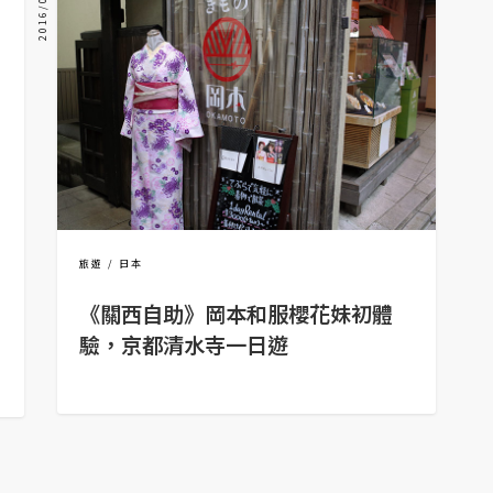
2016/06/17
旅遊
日本
《關西自助》岡本和服櫻花妹初體
驗，京都清水寺一日遊