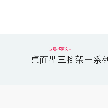
AI
AI工具
分類/標籤文章
ChatGPT
桌面型三腳架－系
Gemini
AI生成
圖片
影片
AI應用