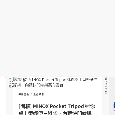
2018/12/06
2
0
1
/
0
7
/
2
9
5
攝影器材
數位攝影
[開箱] MINOX Pocket Tripod 迷你
桌上型輕便三腳架，內藏快門線與