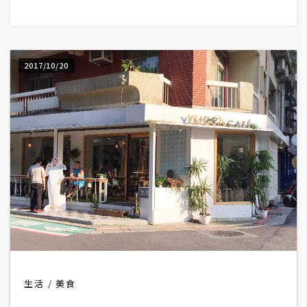
G
e
2017/10/20
m
i
n
i
A
I
生
成
圖
片
生活
美食
影
片