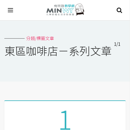
A
分類/標籤文章
I
1/1
東區咖啡店－系列文章
A
I
工
具
C
h
a
1
t
G
P
T