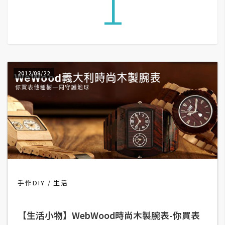
1
A
I
應
用
設
2012/08/22
計
網
站
影
像
手作DIY
生活
A
d
【生活小物】WebWood時尚木製腕表-你買表
o