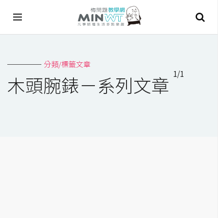
A
分類/標籤文章
I
1/1
木頭腕錶－系列文章
A
I
工
具
C
h
a
t
G
P
T