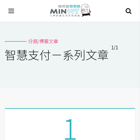
A
分類/標籤文章
I
1/1
智慧支付－系列文章
A
I
工
具
C
h
a
1
t
G
P
T