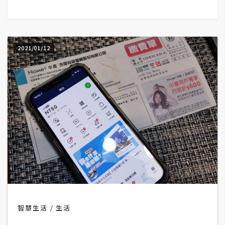
G
e
2021/01/12
m
i
n
i
A
I
生
成
圖
片
智慧生活
生活
影
片