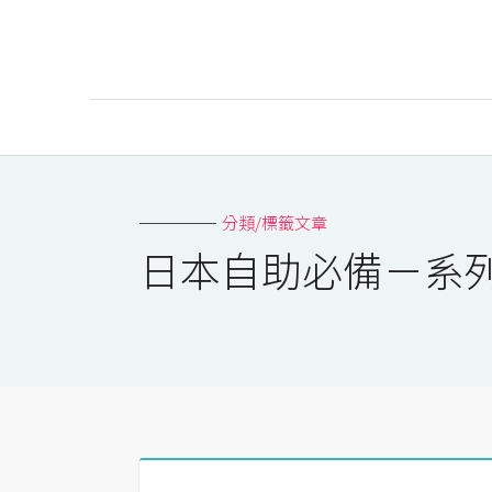
AI
AI工具
分類/標籤文章
ChatGPT
日本自助必備－系
Gemini
AI生成
圖片
影片
AI應用