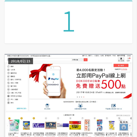
1
A
I
應
用
設
計
2018/02/23
網
站
影
像
A
d
o