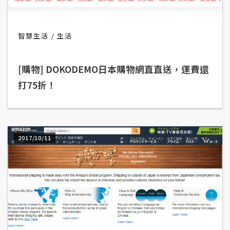
b
e
智慧生活
生活
P
h
o
[購物] DOKODEMO日本購物網直直送，運費還
t
打75折！
o
s
h
o
2017/10/11
p
I
l
l
u
s