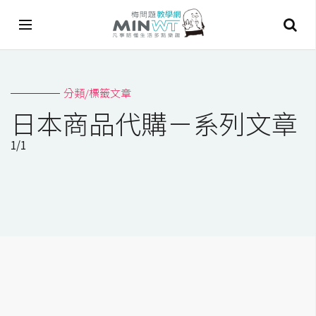
A
分類/標籤文章
I
日本商品代購－系列文章
A
1/1
I
工
具
C
h
a
t
G
P
T