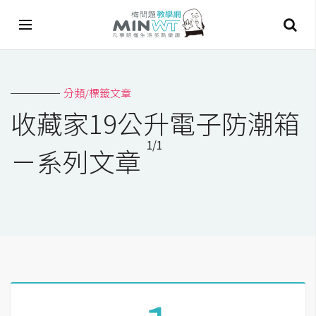
A
分類/標籤文章
I
收藏家19公升電子防潮箱
A
1/1
I
－系列文章
工
具
C
h
a
t
G
P
T