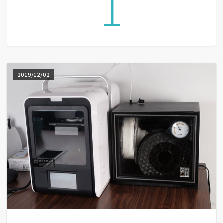
1
G
e
m
i
2019/12/02
n
i
A
I
生
成
圖
片
影
片